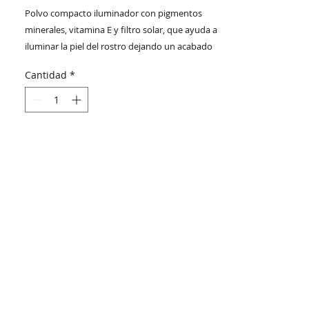
Polvo compacto iluminador con pigmentos
minerales, vitamina E y filtro solar, que ayuda a
iluminar la piel del rostro dejando un acabado
luminoso, natural y saludable. También puede
Cantidad
*
usarse en las mejillas como rubor y, en la parte
superior y hacia el centro del párpado, como
una sombra para crear puntos de luz