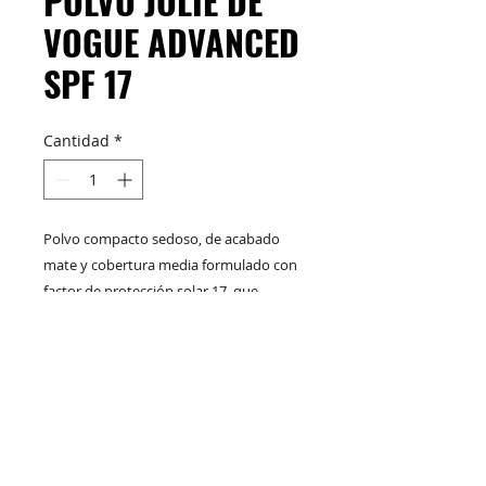
POLVO JOLIE DE
VOGUE ADVANCED
SPF 17
Cantidad
*
Polvo compacto sedoso, de acabado
mate y cobertura media formulado con
factor de protección solar 17, que
protege la piel contra los rayos UVB.
M&C Distribelleza
Redes Sociales
Productos
Escríbenos
Nuskin