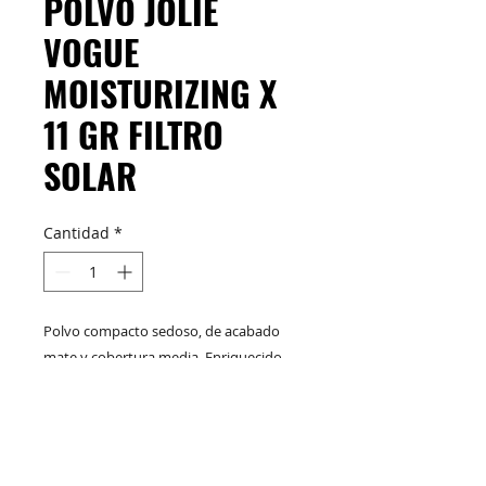
POLVO JOLIE
VOGUE
MOISTURIZING X
11 GR FILTRO
SOLAR
Cantidad
*
Polvo compacto sedoso, de acabado
mate y cobertura media. Enriquecido
con aceite de Argán, dando tratamiento
preventivo anti-edad y gran efecto de
nutrición sobre la piel.
M&C Distribelleza
Redes Sociales