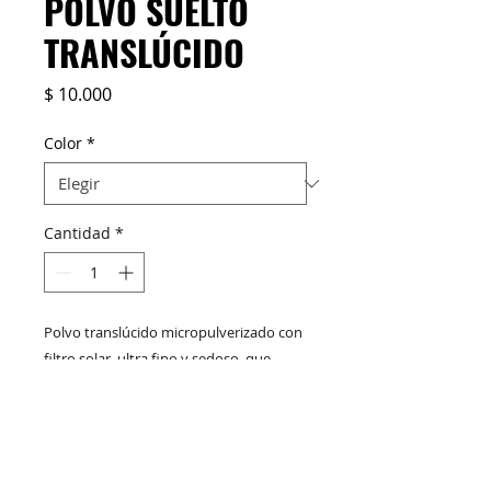
POLVO SUELTO
TRANSLÚCIDO
Precio
$ 10.000
Color
*
Cantidad
*
Polvo translúcido micropulverizado con
filtro solar, ultra fino y sedoso, que
ayuda a reducir el brillo excesivo de la
piel del rostro absorbiendo la grasa y
dejando una apariencia natural mate.
M&C Distribelleza
Redes Sociales
Ayuda también a fijar el maquillaje por
más tiempo. Disponible en un solo tono.