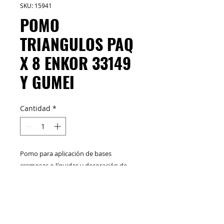
SKU: 15941
POMO
TRIANGULOS PAQ
X 8 ENKOR 33149
Y GUMEI
Cantidad
*
Pomo para aplicación de bases
cremosas o líquidas y decoración de
uñas.
M&C Distribelleza
Redes Sociales