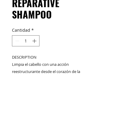
REPARATIVE
SHAMPOO
Cantidad
*
DESCRIPTION
Limpia el cabello con una acción
reestructurante desde el corazón de la
fibra, manteniéndola suave y elástica.
FORMAT
M&C Distribelleza
Redes Sociales
250 ml - 1000 ml
Productos
Escríbenos
Nuskin
+57 317 436 3485
COMPRAR
+57 316 299 5435