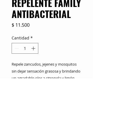
REPELENTE FAMILY
ANTIBACTERIAL
Precio
$ 11.500
Cantidad
*
Repele zancudos, jejenes y mosquitos
sin dejar sensación grasosa y brindando
un agradable olor a citronela y limón.
Fórmula de larga duración para toda la
familia.
M&C Distribelleza
Redes Sociales
Productos
Escríbenos
Nuskin