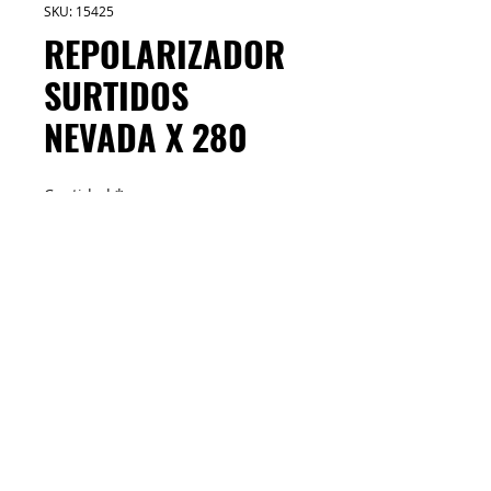
SKU: 15425
REPOLARIZADOR
SURTIDOS
NEVADA X 280
Cantidad
*
Facilita el peinado definiéndolo y
manteniéndolo por más tiempo.
Repara, alimenta la fibra capilar, y a la
vez aporta docilidad al cabello.
Termoprotector.
M&C Distribelleza
Redes Sociales