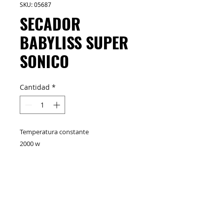
SKU: 05687
SECADOR
BABYLISS SUPER
SONICO
Cantidad
*
Temperatura constante
2000 w
Potente
Botón de aire frió
Cable profesional 275 cm
M&C Distribelleza
Redes Sociales
Filtro anti-ruido removible
2 boquillas + difusor