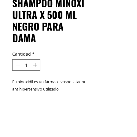
SHAMPOO MINOXI
ULTRA X 500 ML
NEGRO PARA
DAMA
Cantidad
*
El minoxidil es un fármaco vasodilatador
antihipertensivo utilizado
habitualmente para el tratamiento de la
alopecia androgénica de intensidad
moderada y para casos graves de
M&C Distribelleza
Redes Sociales
hipertensión.​ Para el crecimiento capilar
se administra por vía tópica, en forma
d…