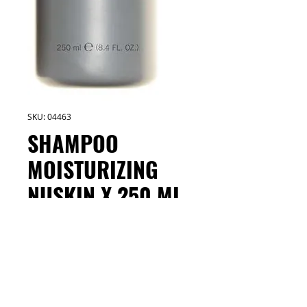
SKU: 04463
SHAMPOO
MOISTURIZING
NUSKIN X 250 ML
Cantidad
*
Un oasis para el cabello castigado. El