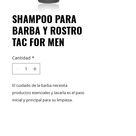
SHAMPOO PARA
BARBA Y ROSTRO
TAC FOR MEN
Cantidad
*
El cuidado de la barba necesita
productos esenciales y lavarla es el paso
inicial y principal para su limpieza.
El
shampoo para barba y rostro de
TAC For MEN
está formulado para lavar
MODO DE USO:
la barba, el bigote y la piel que se
encuentra debajo, restaurando los