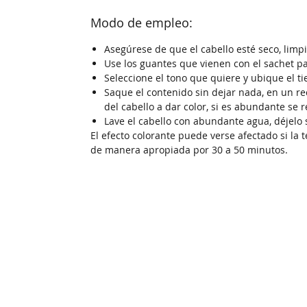
Modo de empleo:
Asegúrese de que el cabello esté seco, limpi
Use los guantes que vienen con el sachet p
Seleccione el tono que quiere y ubique el t
Saque el contenido sin dejar nada, en un r
del cabello a dar color, si es abundante se 
Lave el cabello con abundante agua, déjelo s
El efecto colorante puede verse afectado si la t
de manera apropiada por 30 a 50 minutos.
M&C Distribelleza
+57 317 
+57 316 
Ipiales - Nariño
+57 315 
Calle 14 #7-85