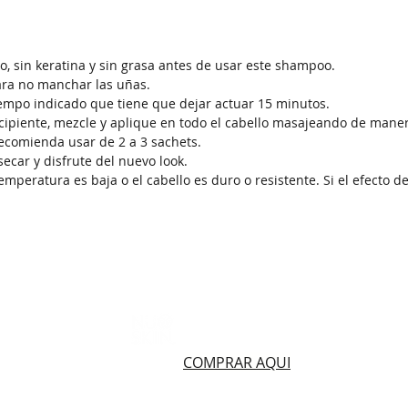
o, sin keratina y sin grasa antes de usar este shampoo.
ara no manchar las uñas.
iempo indicado que tiene que dejar actuar 15 minutos.
ecipiente, mezcle y aplique en todo el cabello masajeando de mane
recomienda usar de 2 a 3 sachets.
ecar y disfrute del nuevo look.
emperatura es baja o el cabello es duro o resistente. Si el efecto d
436 3485
Productos Nuskin
299 5435
408 4448
COMPRAR AQUI