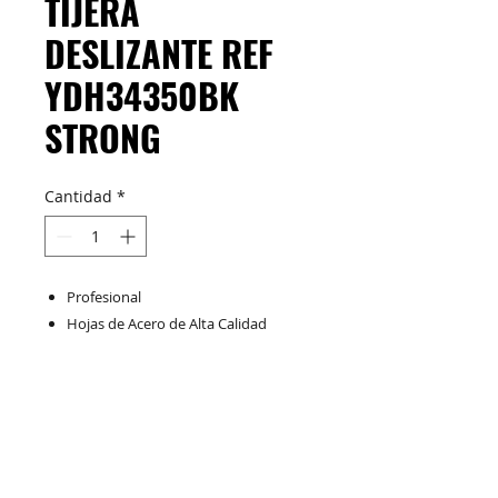
TIJERA
DESLIZANTE REF
YDH34350BK
STRONG
Cantidad
*
Profesional
Hojas de Acero de Alta Calidad
Resistentes a la Corrosión
Fácil de Afilar
M&C Distribelleza
Redes Sociales