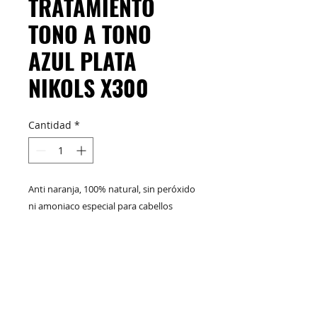
TRATAMIENTO
TONO A TONO
AZUL PLATA
NIKOLS X300
Cantidad
*
Anti naranja, 100% natural, sin peróxido
ni amoniaco especial para cabellos
rubios naturales y tinturados su
formulación inspirada en los beneficios
de ingredientes naturales como la
M&C Distribelleza
Redes Sociales
keratina: que es uno de los principales
componentes que tiene el cabello;
aportando hidratación, restableciendo