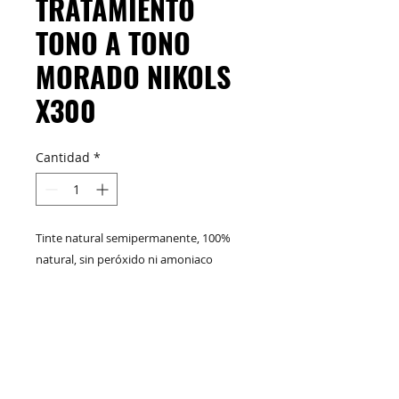
TRATAMIENTO
TONO A TONO
MORADO NIKOLS
X300
Cantidad
*
Tinte natural semipermanente, 100%
natural, sin peróxido ni amoniaco
especial para cabellos rojos y/o violetas
naturales y tinturados. Su formulación
inspirada en los beneficios de
M&C Distribelleza
Redes Sociales
ingredientes naturales como la keratina:
que es uno de los principales
componentes que tiene el cabello;